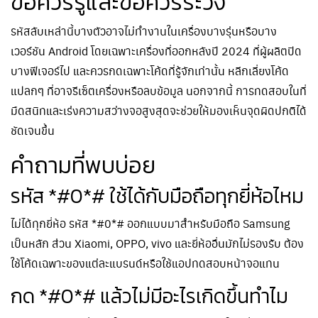
ข้อควรรู้และข้อควรระวัง
รหัสลับเหล่านี้บางตัวอาจไม่ทำงานในเครื่องบางรุ่นหรือบาง
เวอร์ชัน Android โดยเฉพาะเครื่องที่ออกหลังปี 2024 ที่ผู้ผลิตปิด
บางฟีเจอร์ไป และควรกดเฉพาะโค้ดที่รู้จักเท่านั้น หลีกเลี่ยงโค้ด
แปลกๆ ที่อาจรีเซ็ตเครื่องหรือลบข้อมูล นอกจากนี้ การทดสอบในที่
มืดสนิทและเร่งความสว่างจอสูงสุดจะช่วยให้มองเห็นจุดผิดปกติได้
ชัดเจนขึ้น
คำถามที่พบบ่อย
รหัส *#0*# ใช้ได้กับมือถือทุกยี่ห้อไหม
ไม่ได้ทุกยี่ห้อ รหัส *#0*# ออกแบบมาสำหรับมือถือ Samsung
เป็นหลัก ส่วน Xiaomi, OPPO, vivo และยี่ห้ออื่นมักไม่รองรับ ต้อง
ใช้โค้ดเฉพาะของแต่ละแบรนด์หรือใช้แอปทดสอบหน้าจอแทน
กด *#0*# แล้วไม่มีอะไรเกิดขึ้นทำไม