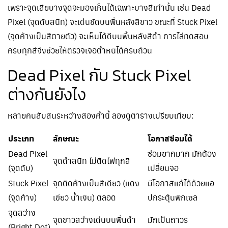
เพราะจุดเสียบางจุดจะมองเห็นได้เฉพาะบางสีเท่านั้น เช่น Dead
Pixel (จุดดับสนิท) จะเด่นชัดบนพื้นหลังสีขาว ขณะที่ Stuck Pixel
(จุดค้างเป็นสีตายตัว) จะเห็นได้ดีบนพื้นหลังสีดำ การไล่ทดสอบ
ครบทุกสีจึงช่วยให้ตรวจเจอตำหนิได้ครบถ้วน
Dead Pixel กับ Stuck Pixel
ต่างกันยังไง
หลายคนสับสนระหว่างสองคำนี้ ลองดูตารางเปรียบเทียบ:
ประเภท
ลักษณะ
โอกาสซ่อมได้
Dead Pixel
ซ่อมยากมาก มักต้อง
จุดดำสนิท ไม่ติดไฟทุกสี
(จุดดับ)
เปลี่ยนจอ
Stuck Pixel
จุดติดค้างเป็นสีเดียว (แดง
มีโอกาสแก้ได้ด้วยแอ
(จุดค้าง)
เขียว น้ำเงิน) ตลอด
ปกระตุ้นพิกเซล
จุดสว่าง
จุดขาวสว่างเด่นบนพื้นดำ
มักเป็นถาวร
(Bright Dot)