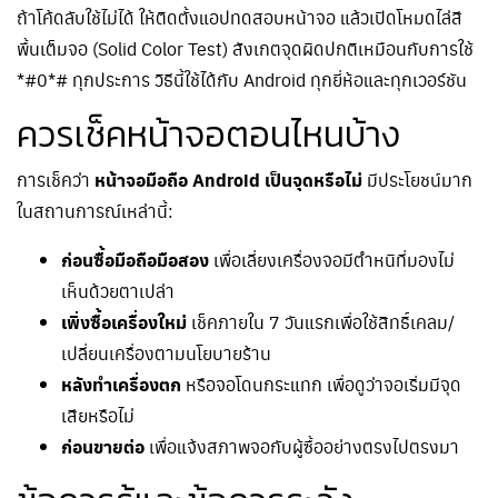
ถ้าโค้ดลับใช้ไม่ได้ ให้ติดตั้งแอปทดสอบหน้าจอ แล้วเปิดโหมดไล่สี
พื้นเต็มจอ (Solid Color Test) สังเกตจุดผิดปกติเหมือนกับการใช้
*#0*# ทุกประการ วิธีนี้ใช้ได้กับ Android ทุกยี่ห้อและทุกเวอร์ชัน
ควรเช็คหน้าจอตอนไหนบ้าง
การเช็คว่า
หน้าจอมือถือ Android เป็นจุดหรือไม่
มีประโยชน์มาก
ในสถานการณ์เหล่านี้:
ก่อนซื้อมือถือมือสอง
เพื่อเลี่ยงเครื่องจอมีตำหนิที่มองไม่
เห็นด้วยตาเปล่า
เพิ่งซื้อเครื่องใหม่
เช็คภายใน 7 วันแรกเพื่อใช้สิทธิ์เคลม/
เปลี่ยนเครื่องตามนโยบายร้าน
หลังทำเครื่องตก
หรือจอโดนกระแทก เพื่อดูว่าจอเริ่มมีจุด
เสียหรือไม่
ก่อนขายต่อ
เพื่อแจ้งสภาพจอกับผู้ซื้ออย่างตรงไปตรงมา