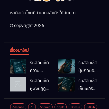
เราคือเว็บไซต์ที่นำเสนอสิ่งดีๆให้กับคุณ
© copyright 2026
เรื่องมาใหม่
รหัสลับเช็ค
รหัสลับเช็ค
ความ
ปุ่มกดมือถือ
ละเอียดหน้า
Android
รหัสลับเช็ค
รหัสลับเช็ค
จอมือถือ
ทำงานปกติ
หูฟังบลูทูธ
เซ็นเซอร์
Android
ไหม
มือถือ
แสงมือถือ
ทำยังไง
Android
Android
Adsense
AI
Android
Apple
Bitcoin
Bitkub