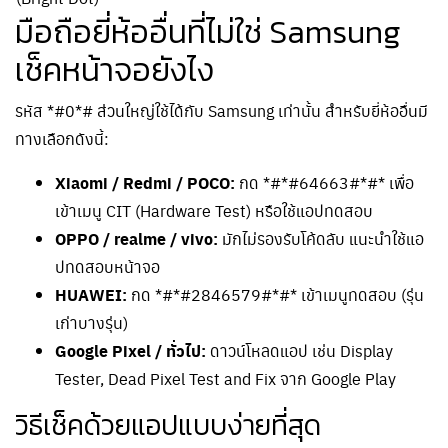
มือถือยี่ห้ออื่นที่ไม่ใช่ Samsung
เช็คหน้าจอยังไง
รหัส *#0*# ส่วนใหญ่ใช้ได้กับ Samsung เท่านั้น สำหรับยี่ห้ออื่นมี
ทางเลือกดังนี้:
Xiaomi / Redmi / POCO:
กด *#*#64663#*#* เพื่อ
เข้าเมนู CIT (Hardware Test) หรือใช้แอปทดสอบ
OPPO / realme / vivo:
มักไม่รองรับโค้ดลับ แนะนำใช้แอ
ปทดสอบหน้าจอ
HUAWEI:
กด *#*#2846579#*#* เข้าเมนูทดสอบ (รุ่น
เก่าบางรุ่น)
Google Pixel / ทั่วไป:
ดาวน์โหลดแอป เช่น Display
Tester, Dead Pixel Test and Fix จาก Google Play
วิธีเช็คด้วยแอปแบบง่ายที่สุด