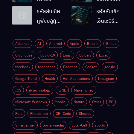
ละเอียดหน้า
Android
รหัสลับเช็ค
รหัสลับเช็ค
จอมือถือ
ทำงานปกติ
หูฟังบลูทูธ
เซ็นเซอร์
Android
ไหม
มือถือ
แสงมือถือ
ทำยังไง
Android
Android
Adsense
AI
Android
Apple
Bitcoin
Bitkub
ด้วยตัวเอง
ทำงานปกติ
Clubhouse
Covid-19
Email
EV Cars
Excel
ไหม
facebook
foodpanda
Foodtips
Gadget
google
Google Trend
Health
Hot-Applications
Instagram
IOS
it-technology
LINE
Makemoney
Microsoft-Windows
Mobile
Nature
Other
PC
Pets
Photoshop
QR- Code
Shopee
Smartfarmer
Social-media
Solar-Cell
sports