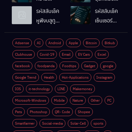
ละเอียดหน้า
Android
รหัสลับเช็ค
รหัสลับเช็ค
จอมือถือ
ทำงานปกติ
หูฟังบลูทูธ
เซ็นเซอร์
Android
ไหม
มือถือ
แสงมือถือ
ทำยังไง
Android
Android
Adsense
AI
Android
Apple
Bitcoin
Bitkub
ด้วยตัวเอง
ทำงานปกติ
Clubhouse
Covid-19
Email
EV Cars
Excel
ไหม
facebook
foodpanda
Foodtips
Gadget
google
Google Trend
Health
Hot-Applications
Instagram
IOS
it-technology
LINE
Makemoney
Microsoft-Windows
Mobile
Nature
Other
PC
Pets
Photoshop
QR- Code
Shopee
Smartfarmer
Social-media
Solar-Cell
sports