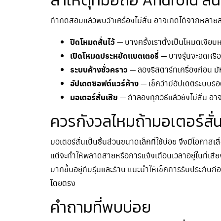
สาเหตุที่มือถือ Android สั่
ถ้าทดสอบแล้วพบว่าเครื่องไม่สั่น อาจเกิดได้จากหลายสา
ปิดโหมดสั่นไว้
— บางครั้งเราตั้งเป็นโหมดเงียบหร
เปิดโหมดประหยัดแบตเตอรี่
— บางรุ่นจะลดหรือป
ระบบค้างชั่วคราว
— ลองรีสตาร์ทเครื่องก่อน มัก
อัปเดตซอฟต์แวร์ค้าง
— เช็คว่ามีอัปเดตระบบรอติ
มอเตอร์สั่นเสีย
— ถ้าลองทุกวิธีแล้วยังไม่สั่น อา
ควรกังวลไหมถ้ามอเตอร์สั่น
มอเตอร์สั่นเป็นชิ้นส่วนขนาดเล็กที่ใช้บ่อย จึงมีโอกา
แต่จะทำให้พลาดสายหรือการแจ้งเตือนเวลาอยู่ในที่เสีย
บาทขึ้นอยู่กับรุ่นและร้าน แนะนำให้เช็คการรับประกันก
โดยตรง
คำถามที่พบบ่อย