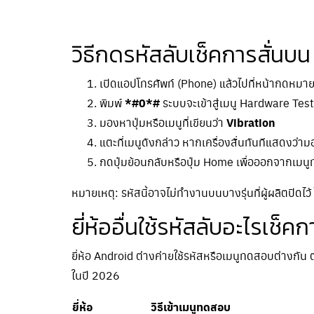
วิธีกดรหัสลับเช็คการสั่น
เปิดแอปโทรศัพท์ (Phone) แล้วไปที่หน้ากดหมา
พิมพ์
*#0*#
ระบบจะเข้าสู่เมนู Hardware Test 
มองหาปุ่มหรือเมนูที่เขียนว่า
Vibration
แตะที่เมนูดังกล่าว หากเครื่องสั่นทันทีแสดงว่
กดปุ่มย้อนกลับหรือปุ่ม Home เพื่อออกจากเมน
หมายเหตุ: รหัสนี้อาจไม่ทำงานบนบางรุ่นที่ผู้ผลิตปิดไว
ยี่ห้ออื่นใช้รหัสลับอะไรเช็คก
ยี่ห้อ Android ต่างค่ายใช้รหัสหรือเมนูทดสอบต่างกั
ในปี 2026
ยี่ห้อ
วิธีเข้าเมนูทดสอบ