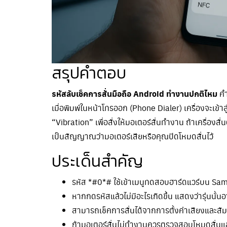
สรุปคำตอบ
รหัสลับเช็คการสั่นมือถือ Android ทำงานปกติไหม
คำ
เมื่อพิมพ์ในหน้าโทรออก (Phone Dialer) เครื่องจะเข้า
“Vibration” เพื่อสั่งให้มอเตอร์สั่นทำงาน ถ้าเครื่อง
เป็นสัญญาณว่ามอเตอร์เสียหรือคุณปิดโหมดสั่นไว้
ประเด็นสำคัญ
รหัส *#0*# ใช้เข้าเมนูทดสอบฮาร์ดแวร์บน Sa
หากกดรหัสแล้วไม่มีอะไรเกิดขึ้น แสดงว่ารุ่นนั้นอ
สามารถเช็คการสั่นได้จากการตั้งค่าเสียงและสัม
ถ้ามอเตอร์สั่นไม่ทำงานควรตรวจสอบโหมดสั่นและ