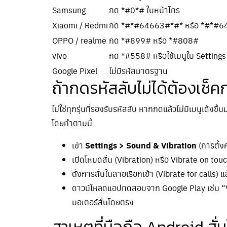
Samsung
กด *#0*# ในหน้าโทร
Xiaomi / Redmi
กด *#*#64663#*#* หรือ *#*#6
OPPO / realme
กด *#899# หรือ *#808#
vivo
กด *#558# หรือใช้เมนูใน Settings
Google Pixel
ไม่มีรหัสมาตรฐาน
ถ้ากดรหัสลับไม่ได้ต้องเช็คก
ไม่ใช่ทุกรุ่นที่รองรับรหัสลับ หากกดแล้วไม่มีเมนูเด้งข
โดยทำตามนี้
เข้า
Settings > Sound & Vibration
(การตั้งค
เปิดโหมดสั่น (Vibration) หรือ Vibrate on touch 
ตั้งการสั่นในสายเรียกเข้า (Vibrate for calls) 
ดาวน์โหลดแอปทดสอบจาก Google Play เช่น “Vib
มอเตอร์สั่นโดยตรง