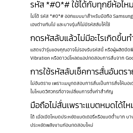
รหัส *#0*# ใช้ได้กับทุกยี่ห้อไห
ไม่ได้ รหัส *#0*# ออกแบบมาสำหรับมือถือ Samsung เป
เองต่างกันไป และบางรุ่นก็ไม่มีรหัสลับให้ใช้
กดรหัสลับแล้วไม่มีอะไรเกิดขึ้นท
แสดงว่ารุ่นของคุณอาจไม่รองรับรหัสนี้ หรือผู้ผลิตปิดฟ
Vibration หรือดาวน์โหลดแอปทดสอบการสั่นจาก Go
การใช้รหัสลับเช็คการสั่นอันตรา
ไม่อันตราย เพราะเมนูทดสอบการสั่นเป็นการสั่งให้มอเตอ
ในโหมดวิศวกรที่อาจเปลี่ยนการตั้งค่าสำคัญ
มือถือไม่สั่นเพราะแบตหมดได้ไห
ได้ เมื่อเปิดโหมดประหยัดแบตเตอรี่หรือแบตต่ำมาก บา
ประหยัดพลังงานก่อนทดสอบใหม่