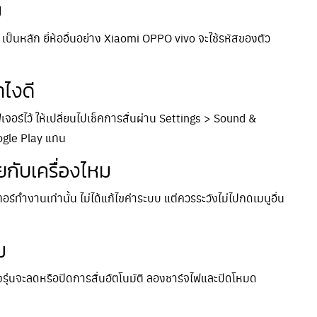
ม
็นหลัก ยี่ห้ออื่นอย่าง Xiaomi OPPO vivo จะใช้รหัสของตัว
ำไงดี
ีเจอร์ไว้ ให้เปลี่ยนไปเช็คการสั่นผ่าน Settings > Sound &
ogle Play แทน
ยกับเครื่องไหม
ร์ทำงานเท่านั้น ไม่ได้แก้ไขค่าระบบ แต่ควรระวังไม่ไปกดเมนูอื่น
ม
งรุ่นจะลดหรือปิดการสั่นอัตโนมัติ ลองชาร์จไฟและปิดโหมด