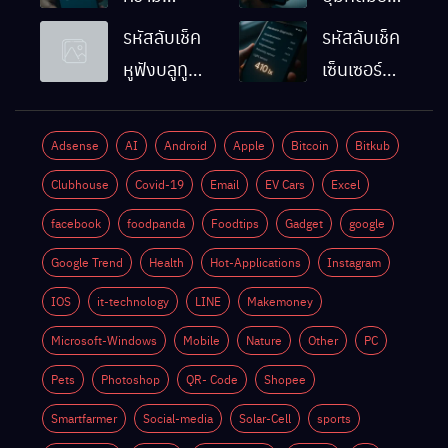
ละเอียดหน้า
Android
รหัสลับเช็ค
รหัสลับเช็ค
จอมือถือ
ทำงานปกติ
หูฟังบลูทูธ
เซ็นเซอร์
Android
ไหม
มือถือ
แสงมือถือ
ทำยังไง
Android
Android
Adsense
AI
Android
Apple
Bitcoin
Bitkub
ด้วยตัวเอง
ทำงานปกติ
Clubhouse
Covid-19
Email
EV Cars
Excel
ไหม
facebook
foodpanda
Foodtips
Gadget
google
Google Trend
Health
Hot-Applications
Instagram
IOS
it-technology
LINE
Makemoney
Microsoft-Windows
Mobile
Nature
Other
PC
Pets
Photoshop
QR- Code
Shopee
Smartfarmer
Social-media
Solar-Cell
sports