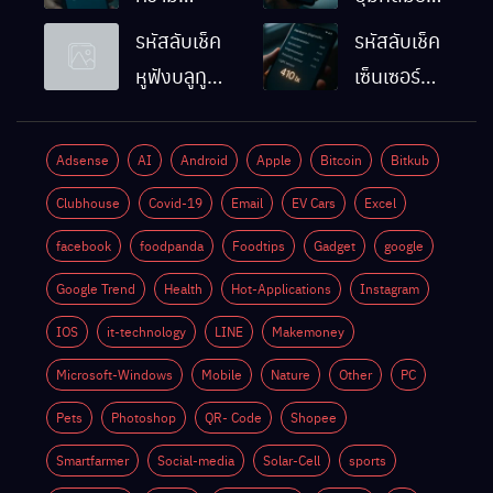
ละเอียดหน้า
Android
รหัสลับเช็ค
รหัสลับเช็ค
จอมือถือ
ทำงานปกติ
หูฟังบลูทูธ
เซ็นเซอร์
Android
ไหม
มือถือ
แสงมือถือ
ทำยังไง
Android
Android
Adsense
AI
Android
Apple
Bitcoin
Bitkub
ด้วยตัวเอง
ทำงานปกติ
Clubhouse
Covid-19
Email
EV Cars
Excel
ไหม
facebook
foodpanda
Foodtips
Gadget
google
Google Trend
Health
Hot-Applications
Instagram
IOS
it-technology
LINE
Makemoney
Microsoft-Windows
Mobile
Nature
Other
PC
Pets
Photoshop
QR- Code
Shopee
Smartfarmer
Social-media
Solar-Cell
sports