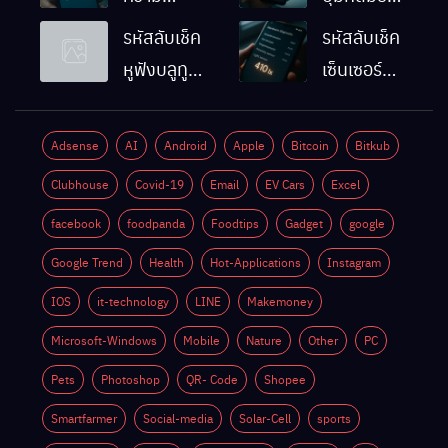
ละเอียดหน้า
Android
รหัสลับเช็ค
รหัสลับเช็ค
จอมือถือ
ทำงานปกติ
หูฟังบลูทูธ
เซ็นเซอร์
Android
ไหม
มือถือ
แสงมือถือ
ทำยังไง
Android
Android
Adsense
AI
Android
Apple
Bitcoin
Bitkub
ด้วยตัวเอง
ทำงานปกติ
Clubhouse
Covid-19
Email
EV Cars
Excel
ไหม
facebook
foodpanda
Foodtips
Gadget
google
Google Trend
Health
Hot-Applications
Instagram
IOS
it-technology
LINE
Makemoney
Microsoft-Windows
Mobile
Nature
Other
PC
Pets
Photoshop
QR- Code
Shopee
Smartfarmer
Social-media
Solar-Cell
sports