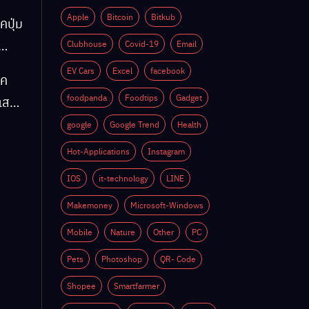
Apple
Bitcoin
Bitkub
คปุ่ม
Clubhouse
Covid-19
Email
EV Cars
Excel
facebook
็ค
ติ
foodpanda
Foodtips
Gadget
์แสง
google
Google Trend
Health
Hot-Applications
Instagram
ติ
IOS
it-technology
LINE
Makemoney
Microsoft-Windows
Mobile
Nature
Other
PC
Pets
Photoshop
QR- Code
Shopee
Smartfarmer