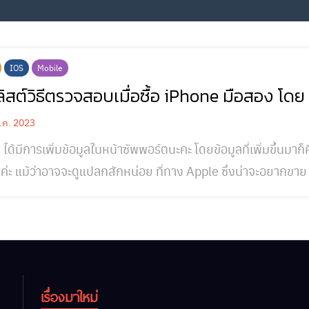
IOS
Mobile
ลิสต์วิธีตรวจสอบเมื่อซื้อ iPhone มือสอง โด
.ค. 2023
ได้มีการเพิ่มข้อมูลในหน้าซัพพอร์ตนะคะ โดยข้อมูลที่เพิ่มขึ้นมาก
งค่ะ แม้ว่าอาจจะดูแปลกสักหน่อย ที่ทาง Apple ซึ่งน่าจะอยากข
ธีการตรวจสอบ IPhone มือสอง นี้แบบเป็นทางการเสียเอง โดยทาง Apple เริ่มด้วยคำอธิบายว่า Apple
บสินค้ามาให้ใช้งานได้นาน และมีการอัพเดตซอฟต์แวร์สนับสนุนห
เรื่องมาใหม่