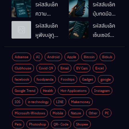
รหัสลับเช็ค
รหัสลับเช็ค
ความ
ปุ่มกดมือถือ
ละเอียดหน้า
Android
รหัสลับเช็ค
รหัสลับเช็ค
จอมือถือ
ทำงานปกติ
หูฟังบลูทูธ
เซ็นเซอร์
Android
ไหม
มือถือ
แสงมือถือ
ทำยังไง
Android
Android
Adsense
AI
Android
Apple
Bitcoin
Bitkub
ด้วยตัวเอง
ทำงานปกติ
Clubhouse
Covid-19
Email
EV Cars
Excel
ไหม
facebook
foodpanda
Foodtips
Gadget
google
Google Trend
Health
Hot-Applications
Instagram
IOS
it-technology
LINE
Makemoney
Microsoft-Windows
Mobile
Nature
Other
PC
Pets
Photoshop
QR- Code
Shopee