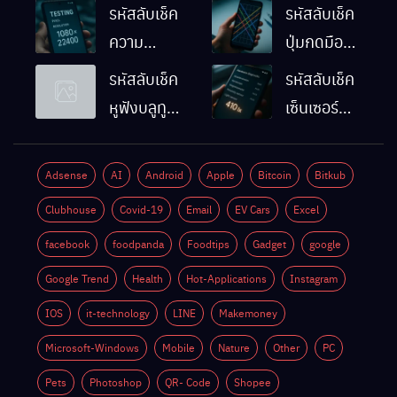
รหัสลับเช็ค
รหัสลับเช็ค
ความ
ปุ่มกดมือถือ
ละเอียดหน้า
Android
รหัสลับเช็ค
รหัสลับเช็ค
จอมือถือ
ทำงานปกติ
หูฟังบลูทูธ
เซ็นเซอร์
Android
ไหม
มือถือ
แสงมือถือ
ทำยังไง
Android
Android
Adsense
AI
Android
Apple
Bitcoin
Bitkub
ด้วยตัวเอง
ทำงานปกติ
Clubhouse
Covid-19
Email
EV Cars
Excel
ไหม
facebook
foodpanda
Foodtips
Gadget
google
Google Trend
Health
Hot-Applications
Instagram
IOS
it-technology
LINE
Makemoney
Microsoft-Windows
Mobile
Nature
Other
PC
Pets
Photoshop
QR- Code
Shopee