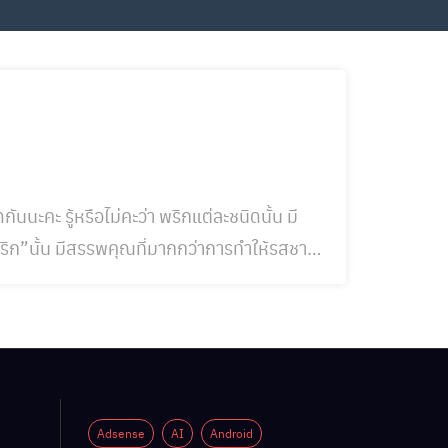
นะคะ รู้หรือไม่คะว่า พริกแต่ละชนิดนั้น มี
 ๆ คนอาจคาดไม่ถึงอีกด้วยค่ะ แน่นอนว่าพริก
็กน้อยตามแต่ละสายพันธุ์นะคะ พริก มีสรรพคุณท
Adsense
AI
Android