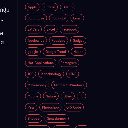
Apple
Bitcoin
Bitkub
คปุ่ม
Clubhouse
Covid-19
Email
EV Cars
Excel
facebook
็ค
ติ
foodpanda
Foodtips
Gadget
์แสง
google
Google Trend
Health
Hot-Applications
Instagram
ติ
IOS
it-technology
LINE
Makemoney
Microsoft-Windows
Mobile
Nature
Other
PC
Pets
Photoshop
QR- Code
Shopee
Smartfarmer