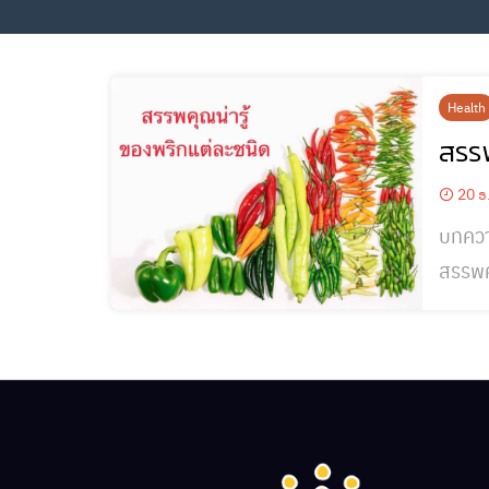
Health
สรรพ
20 ธ
บทความ
สรรพคุณที่แตกต่างกั
อาหาร