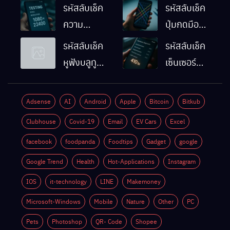
รหัสลับเช็ค
รหัสลับเช็ค
ความ
ปุ่มกดมือถือ
ละเอียดหน้า
Android
รหัสลับเช็ค
รหัสลับเช็ค
จอมือถือ
ทำงานปกติ
หูฟังบลูทูธ
เซ็นเซอร์
Android
ไหม
มือถือ
แสงมือถือ
ทำยังไง
Android
Android
Adsense
AI
Android
Apple
Bitcoin
Bitkub
ด้วยตัวเอง
ทำงานปกติ
Clubhouse
Covid-19
Email
EV Cars
Excel
ไหม
facebook
foodpanda
Foodtips
Gadget
google
Google Trend
Health
Hot-Applications
Instagram
IOS
it-technology
LINE
Makemoney
Microsoft-Windows
Mobile
Nature
Other
PC
Pets
Photoshop
QR- Code
Shopee