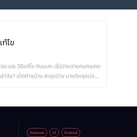
แก้ไข
บ่อย และ วิธีแก้ไข กันนะคะ เชื่อว่าหลายคนคงเคย
ช้าจัง? เน็ตค้างบ้าง สะดุดบ้าง บางทีหลุดบ่อย
สาเหตุหลักๆที่ทำให้เน็ตช้า
Adsense
AI
Android