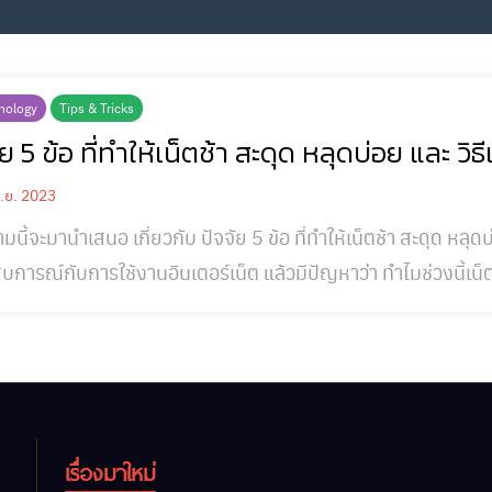
hnology
Tips & Tricks
ัย 5 ข้อ ที่ทำให้เน็ตช้า สะดุด หลุดบ่อย และ วิธี
.ย. 2023
นี้จะมานำเสนอ เกี่ยวกับ ปัจจัย 5 ข้อ ที่ทำให้เน็ตช้า สะดุด หลุด
บการณ์กับการใช้งานอินเตอร์เน็ต แล้วมีปัญหาว่า ทำไมช่วงนี้เน็ต
วิ่งไม่เต็มสปีด กันมาบ้างนะคะ แล้วจะมีวิธีแก้ไขได้อย่างไร? ตามมาดูพร้อมกันเลยค่ะ 
ัจจัย ลองแก้ไขเบื้องต้นดูก่อนดังนี้นะคะ
เรื่องมาใหม่