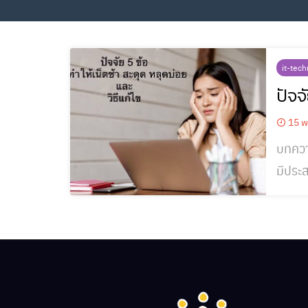
it-tec
ปัจจ
15 พ
บทความ
มีประส
หรือเน็ต
มี 5 ป