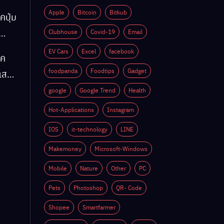
Apple
Bitcoin
Bitkub
คปุ่ม
Clubhouse
Covid-19
Email
EV Cars
Excel
facebook
็ค
ติ
foodpanda
Foodtips
Gadget
์แสง
google
Google Trend
Health
Hot-Applications
Instagram
ติ
IOS
it-technology
LINE
Makemoney
Microsoft-Windows
Mobile
Nature
Other
PC
Pets
Photoshop
QR- Code
Shopee
Smartfarmer