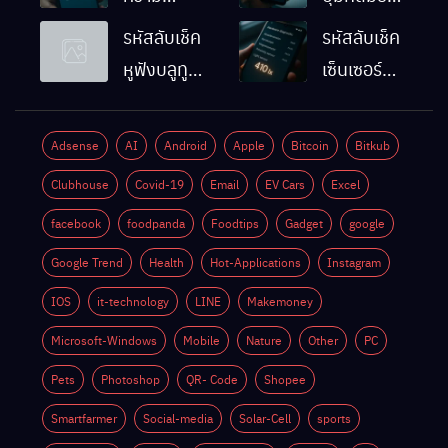
ละเอียดหน้า
Android
รหัสลับเช็ค
รหัสลับเช็ค
จอมือถือ
ทำงานปกติ
หูฟังบลูทูธ
เซ็นเซอร์
Android
ไหม
มือถือ
แสงมือถือ
ทำยังไง
Android
Android
Adsense
AI
Android
Apple
Bitcoin
Bitkub
ด้วยตัวเอง
ทำงานปกติ
Clubhouse
Covid-19
Email
EV Cars
Excel
ไหม
facebook
foodpanda
Foodtips
Gadget
google
Google Trend
Health
Hot-Applications
Instagram
IOS
it-technology
LINE
Makemoney
Microsoft-Windows
Mobile
Nature
Other
PC
Pets
Photoshop
QR- Code
Shopee
Smartfarmer
Social-media
Solar-Cell
sports