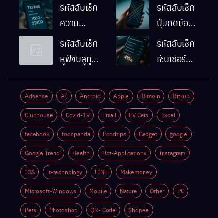
รหัสลับเช็ค
รหัสลับเช็ค
ความ
ปุ่มกดมือถือ
ละเอียดหน้า
Android
รหัสลับเช็ค
รหัสลับเช็ค
จอมือถือ
ทำงานปกติ
หูฟังบลูทูธ
เซ็นเซอร์
Android
ไหม
มือถือ
แสงมือถือ
ทำยังไง
Android
Android
Adsense
AI
Android
Apple
Bitcoin
Bitkub
ด้วยตัวเอง
ทำงานปกติ
Clubhouse
Covid-19
Email
EV Cars
Excel
ไหม
facebook
foodpanda
Foodtips
Gadget
google
Google Trend
Health
Hot-Applications
Instagram
IOS
it-technology
LINE
Makemoney
Microsoft-Windows
Mobile
Nature
Other
PC
Pets
Photoshop
QR- Code
Shopee