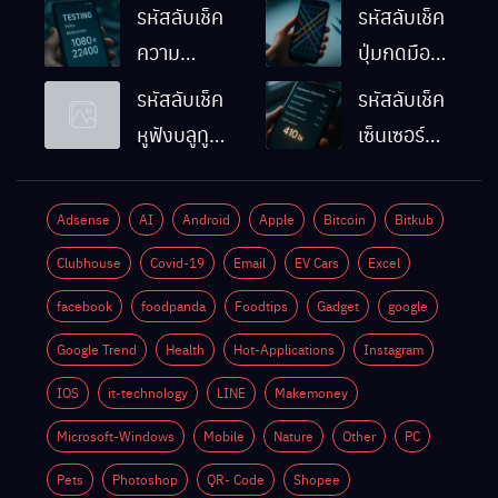
รหัสลับเช็ค
รหัสลับเช็ค
ความ
ปุ่มกดมือถือ
ละเอียดหน้า
Android
รหัสลับเช็ค
รหัสลับเช็ค
จอมือถือ
ทำงานปกติ
หูฟังบลูทูธ
เซ็นเซอร์
Android
ไหม
มือถือ
แสงมือถือ
ทำยังไง
Android
Android
Adsense
AI
Android
Apple
Bitcoin
Bitkub
ด้วยตัวเอง
ทำงานปกติ
Clubhouse
Covid-19
Email
EV Cars
Excel
ไหม
facebook
foodpanda
Foodtips
Gadget
google
Google Trend
Health
Hot-Applications
Instagram
IOS
it-technology
LINE
Makemoney
Microsoft-Windows
Mobile
Nature
Other
PC
Pets
Photoshop
QR- Code
Shopee