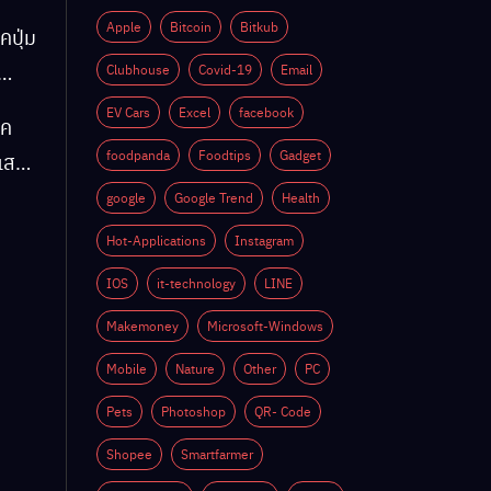
Apple
Bitcoin
Bitkub
คปุ่ม
Clubhouse
Covid-19
Email
EV Cars
Excel
facebook
็ค
ติ
foodpanda
Foodtips
Gadget
์แสง
google
Google Trend
Health
Hot-Applications
Instagram
ติ
IOS
it-technology
LINE
Makemoney
Microsoft-Windows
Mobile
Nature
Other
PC
Pets
Photoshop
QR- Code
Shopee
Smartfarmer