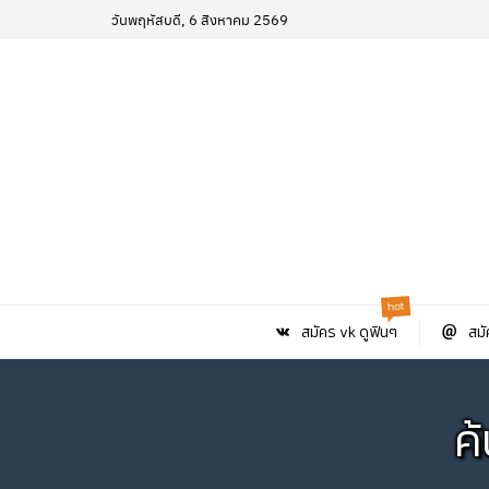
วันพฤหัสบดี, 6 สิงหาคม 2569
hot
สมัคร vk ดูฟินๆ
สมั
ค