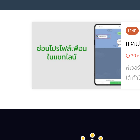
LINE
แคปแ
20 ก
ฟีเจอร
ได้ ทำ
ปนั้น
ความย