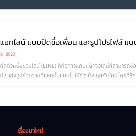
ชทไลน์ แบบปิดชื่อเพื่อน และรูปโปรไฟล์ แบบ
.ย. 2023
์ที่ดีตัวหนึ่งของไลน์ (LINE) ก็คือการแคปหน้าจอไลน์ที่สามารถซ
ให้เราส่งรูปข้อความที่แชทนั้นแบบไม่ให้รู้ว่าใครคุยกับใคร โดยวิธ
ไปเผยแพร่สาธารณะจะได้ไม่มีปัญหาการระเมิดความเป็นส่วนตัวของ
ินยอม หรือไม่ได้รับอนุญาต การที่เรานำไปเผยแพร่ อาจจะมีควา
เรื่องมาใหม่