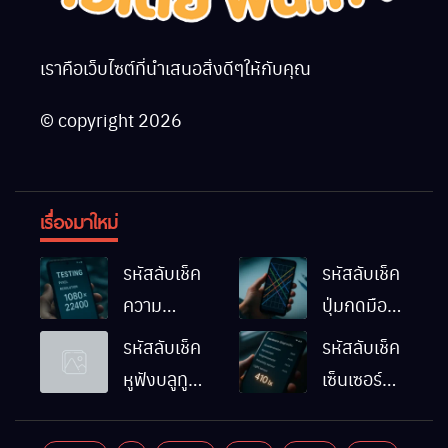
เราคือเว็บไซต์ที่นำเสนอสิ่งดีๆให้กับคุณ
© copyright 2026
เรื่องมาใหม่
รหัสลับเช็ค
รหัสลับเช็ค
ความ
ปุ่มกดมือถือ
ละเอียดหน้า
Android
รหัสลับเช็ค
รหัสลับเช็ค
จอมือถือ
ทำงานปกติ
หูฟังบลูทูธ
เซ็นเซอร์
Android
ไหม
มือถือ
แสงมือถือ
ทำยังไง
Android
Android