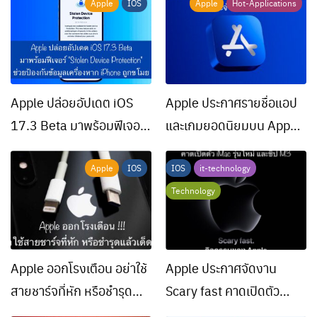
Apple
IOS
Apple
Hot-Applications
Apple ปล่อยอัปเดต iOS
Apple ประกาศรายชื่อแอป
17.3 Beta มาพร้อมฟีเจอร์
และเกมยอดนิยมบน App
“Stolen Device
Store ประจำปี 2023
Protection” ช่วยป้องกัน
Apple
IOS
IOS
it-technology
ข้อมูลเครื่องหาก iPhone
Technology
ถูกขโมย
Apple ออกโรงเตือน อย่าใช้
Apple ประกาศจัดงาน
สายชาร์จที่หัก หรือชำรุด
Scary fast คาดเปิดตัว
แล้วเด็ดขาด
iMac รุ่นใหม่ และชิป M3