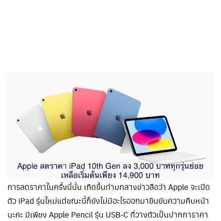
การลดราคาในครั้งนี้นั้น เกิดขึ้นท่ามกลางข่าวลือว่า Apple จะเปิด
ตัว iPad รุ่นใหม่แต่ขณะนี้ก็ยังไม่มีอะไรออกมายืนยันความคืบหน้า
นะคะ มีเพียง Apple Pencil รุ่น USB-C ที่วางตัวเป็นปากการาคา