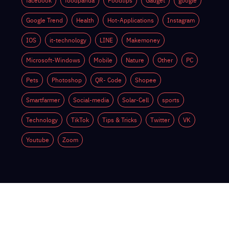
facebook
foodpanda
Foodtips
Gadget
google
Google Trend
Health
Hot-Applications
Instagram
IOS
it-technology
LINE
Makemoney
Microsoft-Windows
Mobile
Nature
Other
PC
Pets
Photoshop
QR- Code
Shopee
Smartfarmer
Social-media
Solar-Cell
sports
Technology
TikTok
Tips & Tricks
Twitter
VK
Youtube
Zoom