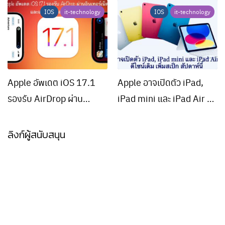
IOS
it-technology
IOS
it-technology
Apple อัพเดต iOS 17.1
Apple อาจเปิดตัว iPad,
รองรับ AirDrop ผ่าน
iPad mini และ iPad Air รุ่น
อินเทอร์เน็ต และแก้ไขบั๊ก
ใหม่ ดีไซน์เดิม เพิ่มสเป็ก
หลายรายการ
สัปดาห์นี้
ลิงก์ผู้สนับสนุน