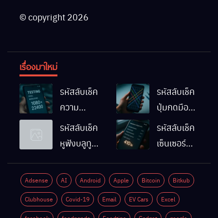
© copyright 2026
เรื่องมาใหม่
รหัสลับเช็ค
รหัสลับเช็ค
ความ
ปุ่มกดมือถือ
ละเอียดหน้า
Android
รหัสลับเช็ค
รหัสลับเช็ค
จอมือถือ
ทำงานปกติ
หูฟังบลูทูธ
เซ็นเซอร์
Android
ไหม
มือถือ
แสงมือถือ
ทำยังไง
Android
Android
Adsense
AI
Android
Apple
Bitcoin
Bitkub
ด้วยตัวเอง
ทำงานปกติ
Clubhouse
Covid-19
Email
EV Cars
Excel
ไหม