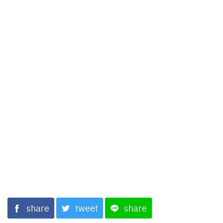
share
tweet
share