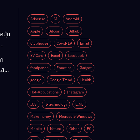
Adsense
AI
Android
Apple
Bitcoin
Bitkub
คปุ่ม
Clubhouse
Covid-19
Email
EV Cars
Excel
facebook
็ค
ติ
foodpanda
Foodtips
Gadget
์แสง
google
Google Trend
Health
Hot-Applications
Instagram
ติ
IOS
it-technology
LINE
Makemoney
Microsoft-Windows
Mobile
Nature
Other
PC