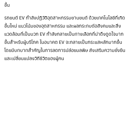
ขึ้น
รถยนต์ EV กำลังปฏิวัติอุตสาหกรรมยานยนต์ ด้วยเทคโนโลยีที่เกิด
ขึ้นใหม่ แนวโน้มของอุตสาหกรรม และผลกระทบต่อสังคมและสิ่ง
แวดล้อมที่เป็นบวก EV กำลังกลายเป็นทางเลือกที่น่าดึงดูดใจมาก
ขึ้นสำหรับผู้บริโภค ในอนาคต EV จะกลายเป็นกระแสหลักมากขึ้น
โดยมีบทบาทสำคัญในการลดการปล่อยมลพิษ ส่งเสริมความยั่งยืน
และเปลี่ยนแปลงวิถีชีวิตของผู้คน