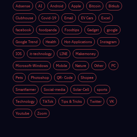
Android
Android
Adsense
AI
Android
Apple
Bitcoin
Bitkub
ด้วยตัวเอง
ทำงานปกติ
Clubhouse
Covid-19
Email
EV Cars
Excel
ไหม
facebook
foodpanda
Foodtips
Gadget
google
Google Trend
Health
Hot-Applications
Instagram
IOS
it-technology
LINE
Makemoney
Microsoft-Windows
Mobile
Nature
Other
PC
Pets
Photoshop
QR- Code
Shopee
Smartfarmer
Social-media
Solar-Cell
sports
Technology
TikTok
Tips & Tricks
Twitter
VK
Youtube
Zoom