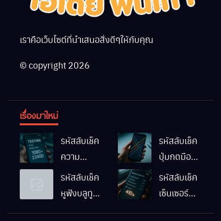
เราคือเว็บไซต์ที่นำเสนอสิ่งดีๆให้กับคุณ
© copyright 2026
เรื่องมาใหม่
รหัสลับเช็ค
รหัสลับเช็ค
ความ
ปุ่มกดมือถือ
ละเอียดหน้า
Android
รหัสลับเช็ค
รหัสลับเช็ค
จอมือถือ
ทำงานปกติ
หูฟังบลูทูธ
เซ็นเซอร์
Android
ไหม
มือถือ
แสงมือถือ
ทำยังไง