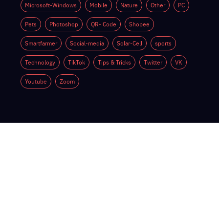
Microsoft-Windows
Mobile
Nature
Other
PC
Pets
Photoshop
QR- Code
Shopee
Smartfarmer
Social-media
Solar-Cell
sports
Technology
TikTok
Tips & Tricks
Twitter
VK
Youtube
Zoom