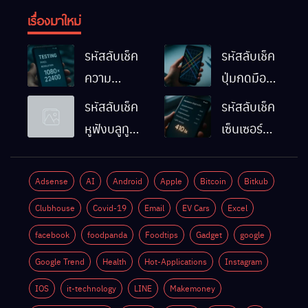
เรื่องมาใหม่
รหัสลับเช็ค
รหัสลับเช็ค
ความ
ปุ่มกดมือถือ
ละเอียดหน้า
Android
รหัสลับเช็ค
รหัสลับเช็ค
จอมือถือ
ทำงานปกติ
หูฟังบลูทูธ
เซ็นเซอร์
Android
ไหม
มือถือ
แสงมือถือ
ทำยังไง
Android
Android
Adsense
AI
Android
Apple
Bitcoin
Bitkub
ด้วยตัวเอง
ทำงานปกติ
Clubhouse
Covid-19
Email
EV Cars
Excel
ไหม
facebook
foodpanda
Foodtips
Gadget
google
Google Trend
Health
Hot-Applications
Instagram
IOS
it-technology
LINE
Makemoney