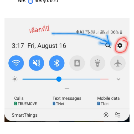
เฟือง
ของอุปกรณ์