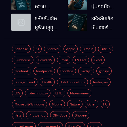
ความ
ปุ่มกดมือถือ
ละเอียดหน้า
Android
รหัสลับเช็ค
รหัสลับเช็ค
จอมือถือ
ทำงานปกติ
หูฟังบลูทูธ
เซ็นเซอร์
Android
ไหม
มือถือ
แสงมือถือ
ทำยังไง
Android
Android
Adsense
AI
Android
Apple
Bitcoin
Bitkub
ด้วยตัวเอง
ทำงานปกติ
Clubhouse
Covid-19
Email
EV Cars
Excel
ไหม
facebook
foodpanda
Foodtips
Gadget
google
Google Trend
Health
Hot-Applications
Instagram
IOS
it-technology
LINE
Makemoney
Microsoft-Windows
Mobile
Nature
Other
PC
Pets
Photoshop
QR- Code
Shopee
Smartfarmer
Social-media
Solar-Cell
sports