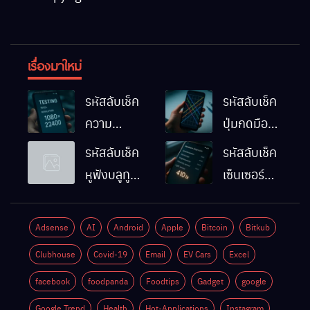
เรื่องมาใหม่
รหัสลับเช็ค
รหัสลับเช็ค
ความ
ปุ่มกดมือถือ
ละเอียดหน้า
Android
รหัสลับเช็ค
รหัสลับเช็ค
จอมือถือ
ทำงานปกติ
หูฟังบลูทูธ
เซ็นเซอร์
Android
ไหม
มือถือ
แสงมือถือ
ทำยังไง
Android
Android
Adsense
AI
Android
Apple
Bitcoin
Bitkub
ด้วยตัวเอง
ทำงานปกติ
Clubhouse
Covid-19
Email
EV Cars
Excel
ไหม
facebook
foodpanda
Foodtips
Gadget
google
Google Trend
Health
Hot-Applications
Instagram