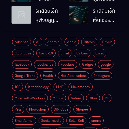
ละเอียดหน้า
Android
รหัสลับเช็ค
รหัสลับเช็ค
จอมือถือ
ทำงานปกติ
หูฟังบลูทูธ
เซ็นเซอร์
Android
ไหม
มือถือ
แสงมือถือ
ทำยังไง
Android
Android
Adsense
AI
Android
Apple
Bitcoin
Bitkub
ด้วยตัวเอง
ทำงานปกติ
Clubhouse
Covid-19
Email
EV Cars
Excel
ไหม
facebook
foodpanda
Foodtips
Gadget
google
Google Trend
Health
Hot-Applications
Instagram
IOS
it-technology
LINE
Makemoney
Microsoft-Windows
Mobile
Nature
Other
PC
Pets
Photoshop
QR- Code
Shopee
Smartfarmer
Social-media
Solar-Cell
sports