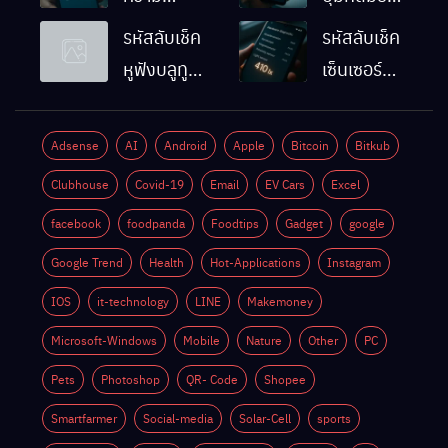
ละเอียดหน้า
Android
รหัสลับเช็ค
รหัสลับเช็ค
จอมือถือ
ทำงานปกติ
หูฟังบลูทูธ
เซ็นเซอร์
Android
ไหม
มือถือ
แสงมือถือ
ทำยังไง
Android
Android
Adsense
AI
Android
Apple
Bitcoin
Bitkub
ด้วยตัวเอง
ทำงานปกติ
Clubhouse
Covid-19
Email
EV Cars
Excel
ไหม
facebook
foodpanda
Foodtips
Gadget
google
Google Trend
Health
Hot-Applications
Instagram
IOS
it-technology
LINE
Makemoney
Microsoft-Windows
Mobile
Nature
Other
PC
Pets
Photoshop
QR- Code
Shopee
Smartfarmer
Social-media
Solar-Cell
sports