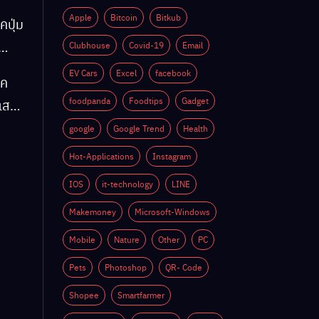
Apple
Bitcoin
Bitkub
คปุ่ม
Clubhouse
Covid-19
Email
EV Cars
Excel
facebook
็ค
ติ
foodpanda
Foodtips
Gadget
์แสง
google
Google Trend
Health
Hot-Applications
Instagram
ติ
IOS
it-technology
LINE
Makemoney
Microsoft-Windows
Mobile
Nature
Other
PC
Pets
Photoshop
QR- Code
Shopee
Smartfarmer