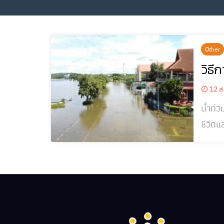
Other
วิธี
12 ส
น้ำท่ว
ชีวิตแ
ก่อนและหลังเกิดภัยดังนี้ แนว
ปฏิบัต