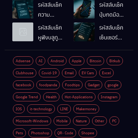
รหัสลับเช็ค
รหัสลับเช็ค
ความ
ปุ่มกดมือถือ
ละเอียดหน้า
Android
รหัสลับเช็ค
รหัสลับเช็ค
จอมือถือ
ทำงานปกติ
หูฟังบลูทูธ
เซ็นเซอร์
Android
ไหม
มือถือ
แสงมือถือ
ทำยังไง
Android
Android
Adsense
AI
Android
Apple
Bitcoin
Bitkub
ด้วยตัวเอง
ทำงานปกติ
Clubhouse
Covid-19
Email
EV Cars
Excel
ไหม
facebook
foodpanda
Foodtips
Gadget
google
Google Trend
Health
Hot-Applications
Instagram
IOS
it-technology
LINE
Makemoney
Microsoft-Windows
Mobile
Nature
Other
PC
Pets
Photoshop
QR- Code
Shopee