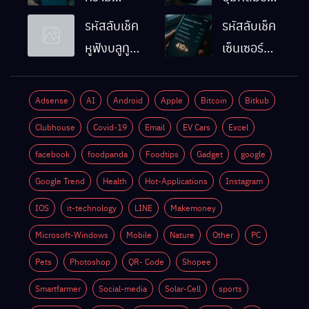
ละเอียดหน้า
Android
รหัสลับเช็ค
รหัสลับเช็ค
จอมือถือ
ทำงานปกติ
หูฟังบลูทูธ
เซ็นเซอร์
Android
ไหม
มือถือ
แสงมือถือ
ทำยังไง
Android
Android
Adsense
AI
Android
Apple
Bitcoin
Bitkub
ด้วยตัวเอง
ทำงานปกติ
Clubhouse
Covid-19
Email
EV Cars
Excel
ไหม
facebook
foodpanda
Foodtips
Gadget
google
Google Trend
Health
Hot-Applications
Instagram
IOS
it-technology
LINE
Makemoney
Microsoft-Windows
Mobile
Nature
Other
PC
Pets
Photoshop
QR- Code
Shopee
Smartfarmer
Social-media
Solar-Cell
sports