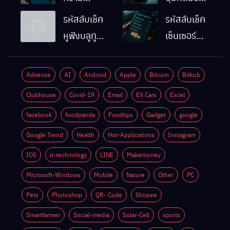
ละเอียดหน้า
Android
รหัสลับเช็ค
รหัสลับเช็ค
จอมือถือ
ทำงานปกติ
หูฟังบลูทูธ
เซ็นเซอร์
Android
ไหม
มือถือ
แสงมือถือ
ทำยังไง
Android
Android
Adsense
AI
Android
Apple
Bitcoin
Bitkub
ด้วยตัวเอง
ทำงานปกติ
Clubhouse
Covid-19
Email
EV Cars
Excel
ไหม
facebook
foodpanda
Foodtips
Gadget
google
Google Trend
Health
Hot-Applications
Instagram
IOS
it-technology
LINE
Makemoney
Microsoft-Windows
Mobile
Nature
Other
PC
Pets
Photoshop
QR- Code
Shopee
Smartfarmer
Social-media
Solar-Cell
sports