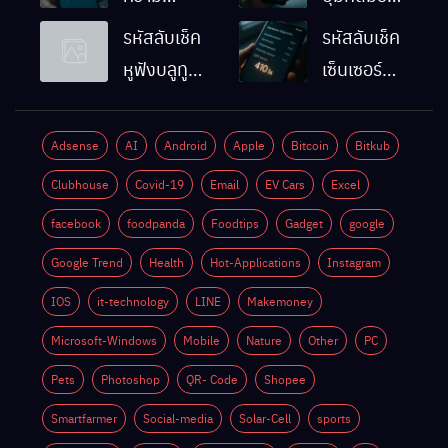
ละเอียดหน้า
Android
รหัสลับเช็ค
รหัสลับเช็ค
จอมือถือ
ทำงานปกติ
หูฟังบลูทูธ
เซ็นเซอร์
Android
ไหม
มือถือ
แสงมือถือ
ทำยังไง
Android
Android
Adsense
AI
Android
Apple
Bitcoin
Bitkub
ด้วยตัวเอง
ทำงานปกติ
Clubhouse
Covid-19
Email
EV Cars
Excel
ไหม
facebook
foodpanda
Foodtips
Gadget
google
Google Trend
Health
Hot-Applications
Instagram
IOS
it-technology
LINE
Makemoney
Microsoft-Windows
Mobile
Nature
Other
PC
Pets
Photoshop
QR- Code
Shopee
Smartfarmer
Social-media
Solar-Cell
sports