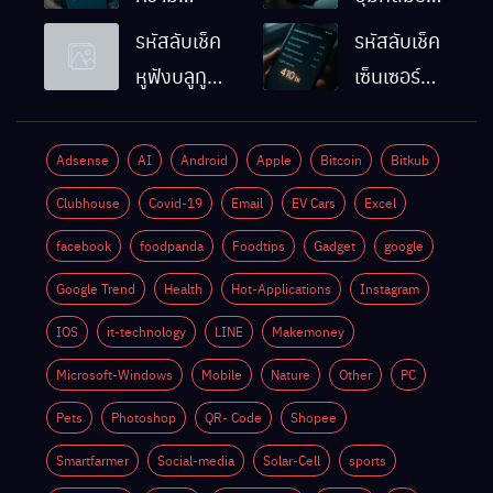
ละเอียดหน้า
Android
รหัสลับเช็ค
รหัสลับเช็ค
จอมือถือ
ทำงานปกติ
หูฟังบลูทูธ
เซ็นเซอร์
Android
ไหม
มือถือ
แสงมือถือ
ทำยังไง
Android
Android
Adsense
AI
Android
Apple
Bitcoin
Bitkub
ด้วยตัวเอง
ทำงานปกติ
Clubhouse
Covid-19
Email
EV Cars
Excel
ไหม
facebook
foodpanda
Foodtips
Gadget
google
Google Trend
Health
Hot-Applications
Instagram
IOS
it-technology
LINE
Makemoney
Microsoft-Windows
Mobile
Nature
Other
PC
Pets
Photoshop
QR- Code
Shopee
Smartfarmer
Social-media
Solar-Cell
sports