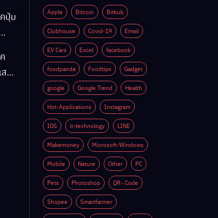
Apple
Bitcoin
Bitkub
คปุ่ม
Clubhouse
Covid-19
Email
EV Cars
Excel
facebook
็ค
ติ
foodpanda
Foodtips
Gadget
์แสง
google
Google Trend
Health
Hot-Applications
Instagram
ติ
IOS
it-technology
LINE
Makemoney
Microsoft-Windows
Mobile
Nature
Other
PC
Pets
Photoshop
QR- Code
Shopee
Smartfarmer