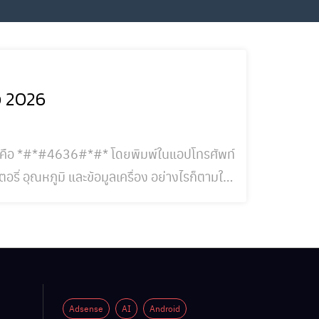
ัง 2026
ยมใช้คือ *#*#4636#*#* โดยพิมพ์ในแอปโทรศัพท์
ี่ อุณหภูมิ และข้อมูลเครื่อง อย่างไรก็ตามใน
มูลสุขภาพแบตออกจากเมนูนี้ จึงแนะนำให้เช็ก
ery ที่วัดความจุ
Adsense
AI
Android