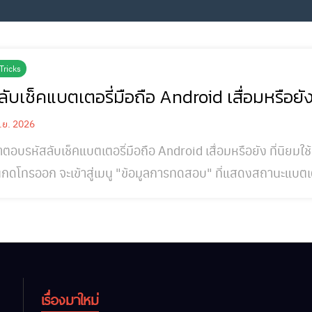
Tricks
ลับเช็คแบตเตอรี่มือถือ Android เสื่อมหรือย
.ย. 2026
ำตอบรหัสลับเช็คแบตเตอรี่มือถือ Android เสื่อมหรือยัง ที่นิ
กดโทรออก จะเข้าสู่เมนู "ข้อมูลการทดสอบ" ที่แสดงสถานะแบตเตอร
26 มือถือหลายรุ่น (โดยเฉพาะ Samsung, Xiaomi, OPPO) ตัดข้อ
ั้งค่า > แบตเตอรี่ > สุขภาพแบตเตอรี่ หรือใช้แอปอย่าง AccuBatt
เรื่องมาใหม่