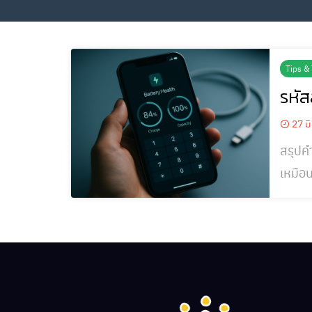
Tips & 
รหัส
27 มิ
สรุปค
เหมือน
ปี 20
ผ่าน ต