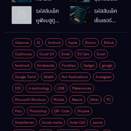
ละเอียดหน้า
Android
รหัสลับเช็ค
รหัสลับเช็ค
จอมือถือ
ทำงานปกติ
หูฟังบลูทูธ
เซ็นเซอร์
Android
ไหม
มือถือ
แสงมือถือ
ทำยังไง
Android
Android
Adsense
AI
Android
Apple
Bitcoin
Bitkub
ด้วยตัวเอง
ทำงานปกติ
Clubhouse
Covid-19
Email
EV Cars
Excel
ไหม
facebook
foodpanda
Foodtips
Gadget
google
Google Trend
Health
Hot-Applications
Instagram
IOS
it-technology
LINE
Makemoney
Microsoft-Windows
Mobile
Nature
Other
PC
Pets
Photoshop
QR- Code
Shopee
Smartfarmer
Social-media
Solar-Cell
sports