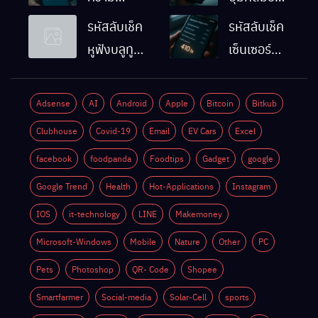
ละเอียดหน้า
Android
รหัสลับเช็ค
รหัสลับเช็ค
จอมือถือ
ทำงานปกติ
หูฟังบลูทูธ
เซ็นเซอร์
Android
ไหม
มือถือ
แสงมือถือ
ทำยังไง
Android
Android
Adsense
AI
Android
Apple
Bitcoin
Bitkub
ด้วยตัวเอง
ทำงานปกติ
Clubhouse
Covid-19
Email
EV Cars
Excel
ไหม
facebook
foodpanda
Foodtips
Gadget
google
Google Trend
Health
Hot-Applications
Instagram
IOS
it-technology
LINE
Makemoney
Microsoft-Windows
Mobile
Nature
Other
PC
Pets
Photoshop
QR- Code
Shopee
Smartfarmer
Social-media
Solar-Cell
sports