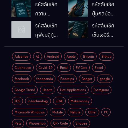
รหัสลับเช็ค
รหัสลับเช็ค
ความ
ปุ่มกดมือถือ
ละเอียดหน้า
Android
รหัสลับเช็ค
รหัสลับเช็ค
จอมือถือ
ทำงานปกติ
หูฟังบลูทูธ
เซ็นเซอร์
Android
ไหม
มือถือ
แสงมือถือ
ทำยังไง
Android
Android
Adsense
AI
Android
Apple
Bitcoin
Bitkub
ด้วยตัวเอง
ทำงานปกติ
Clubhouse
Covid-19
Email
EV Cars
Excel
ไหม
facebook
foodpanda
Foodtips
Gadget
google
Google Trend
Health
Hot-Applications
Instagram
IOS
it-technology
LINE
Makemoney
Microsoft-Windows
Mobile
Nature
Other
PC
Pets
Photoshop
QR- Code
Shopee