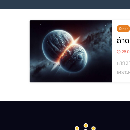
Other
ถ้าด
25 มิ
หากดา
เคราะ
ดวงอื่นและอา
ของดา