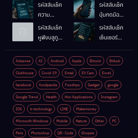
รหัสลับเช็ค
รหัสลับเช็ค
ความ
ปุ่มกดมือถือ
ละเอียดหน้า
Android
รหัสลับเช็ค
รหัสลับเช็ค
จอมือถือ
ทำงานปกติ
หูฟังบลูทูธ
เซ็นเซอร์
Android
ไหม
มือถือ
แสงมือถือ
ทำยังไง
Android
Android
Adsense
AI
Android
Apple
Bitcoin
Bitkub
ด้วยตัวเอง
ทำงานปกติ
Clubhouse
Covid-19
Email
EV Cars
Excel
ไหม
facebook
foodpanda
Foodtips
Gadget
google
Google Trend
Health
Hot-Applications
Instagram
IOS
it-technology
LINE
Makemoney
Microsoft-Windows
Mobile
Nature
Other
PC
Pets
Photoshop
QR- Code
Shopee