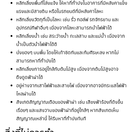
หลีกเลี่ยงพื้นที่โล่งแจ้ง ให้หาที่กำบังในอาคารที่มีหลังคาแข็ง
แรงและมีสายดิน หรือในรถยนต์ที่มีหลังคาโลหะ
หลีกเลี่ยงวัตถุที่เป็นโลหะ เช่น รั้ว กอล์ฟ รถจักรยาน และ
อุปกรณ์กีฬาอื่นๆ เนื่องจากโลหะสามารถนำไฟฟ้าได้
หลีกเลี่ยงน้ำ เช่น สระว่ายน้ำ ทะเลสาบ และแม่น้ำ เนื่องจาก
น้ำเป็นตัวนำไฟฟ้าได้ดี
นั่งยองๆ บนพื้น โดยให้เท้าชิดกันและก้มศีรษะลง หากไม่
สามารถหาที่กำบังได้
หลีกเลี่ยงการอยู่ใกล้กับต้นไม้สูง เนื่องจากต้นไม้สูงอาจ
ดึงดูดฟ้าผ่าได้
อยู่ห่างจากเสาไฟฟ้าและสายไฟ เนื่องจากอาจมีกระแสไฟฟ้า
ไหลผ่านได้
สังเกตสัญญาณเตือนของฟ้าผ่า เช่น เสียงฟ้าร้องที่ดังขึ้น
เรื่อยๆ และแสงวาบของฟ้าผ่าที่อยู่ใกล้ๆ หากสังเกตเห็น
สัญญาณเหล่านี้ ให้รีบหาที่กำบังทันที