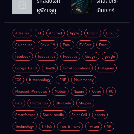
รหัสลับเช็ค
รหัสลับเช็ค
จอมือถือ
ทำงานปกติ
หูฟังบลูทูธ
เซ็นเซอร์
Android
ไหม
มือถือ
แสงมือถือ
ทำยังไง
Android
Android
Adsense
AI
Android
Apple
Bitcoin
Bitkub
ด้วยตัวเอง
ทำงานปกติ
Clubhouse
Covid-19
Email
EV Cars
Excel
ไหม
facebook
foodpanda
Foodtips
Gadget
google
Google Trend
Health
Hot-Applications
Instagram
IOS
it-technology
LINE
Makemoney
Microsoft-Windows
Mobile
Nature
Other
PC
Pets
Photoshop
QR- Code
Shopee
Smartfarmer
Social-media
Solar-Cell
sports
Technology
TikTok
Tips & Tricks
Twitter
VK